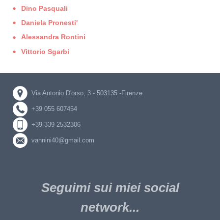
Dino Pasquali
Daniela Pronesti'
Alessandra Rontini
Vittorio Sgarbi
Via Antonio D'orso, 3 - 503135 -Firenze
+39 055 607454
+39 339 2532306
vannini40@gmail.com
Seguimi sui miei social
network...