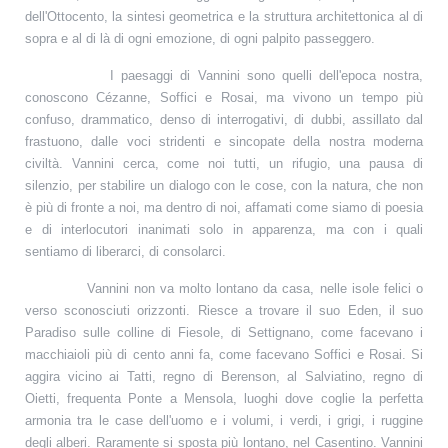
dell'Ottocento, la sintesi geometrica e la struttura architettonica al di
sopra e al di là di ogni emozione, di ogni palpito passeggero.
I paesaggi di Vannini sono quelli dell'epoca nostra,
conoscono Cézanne, Soffici e Rosai, ma vivono un tempo più
confuso, drammatico, denso di interrogativi, di dubbi, assillato dal
frastuono, dalle voci stridenti e sincopate della nostra moderna
civiltà. Vannini cerca, come noi tutti, un rifugio, una pausa di
silenzio, per stabilire un dialogo con le cose, con la natura, che non
è più di fronte a noi, ma dentro di noi, affamati come siamo di poesia
e di interlocutori inanimati solo in apparenza, ma con i quali
sentiamo di liberarci, di consolarci.
Vannini non va molto lontano da casa, nelle isole felici o
verso sconosciuti orizzonti. Riesce a trovare il suo Eden, il suo
Paradiso sulle colline di Fiesole, di Settignano, come facevano i
macchiaioli più di cento anni fa, come facevano Soffici e Rosai. Si
aggira vicino ai Tatti, regno di Berenson, al Salviatino, regno di
Oietti, frequenta Ponte a Mensola, luoghi dove coglie la perfetta
armonia tra le case dell'uomo e i volumi, i verdi, i grigi, i ruggine
degli alberi. Raramente si sposta più lontano, nel Casentino. Vannini