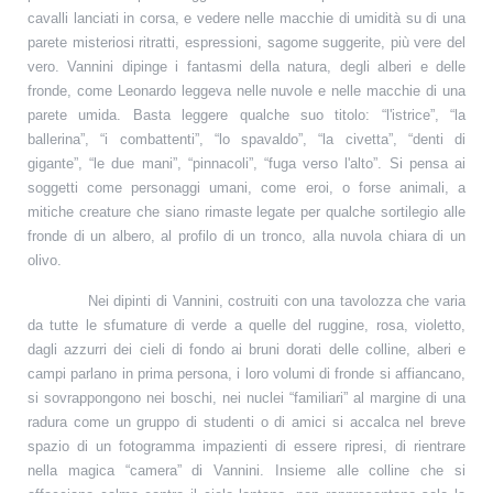
cavalli lanciati in corsa, e vedere nelle macchie di umidità su di una
parete misteriosi ritratti, espressioni, sagome suggerite, più vere del
vero. Vannini dipinge i fantasmi della natura, degli alberi e delle
fronde, come Leonardo leggeva nelle nuvole e nelle macchie di una
parete umida. Basta leggere qualche suo titolo: “l'istrice”, “la
ballerina”, “i combattenti”, “lo spavaldo”, “la civetta”, “denti di
gigante”, “le due mani”, “pinnacoli”, “fuga verso l'alto”. Si pensa ai
soggetti come personaggi umani, come eroi, o forse animali, a
mitiche creature che siano rimaste legate per qualche sortilegio alle
fronde di un albero, al profilo di un tronco, alla nuvola chiara di un
olivo.
Nei dipinti di Vannini, costruiti con una tavolozza che varia
da tutte le sfumature di verde a quelle del ruggine, rosa, violetto,
dagli azzurri dei cieli di fondo ai bruni dorati delle colline, alberi e
campi parlano in prima persona, i loro volumi di fronde si affiancano,
si sovrappongono nei boschi, nei nuclei “familiari” al margine di una
radura come un gruppo di studenti o di amici si accalca nel breve
spazio di un fotogramma impazienti di essere ripresi, di rientrare
nella magica “camera” di Vannini. Insieme alle colline che si