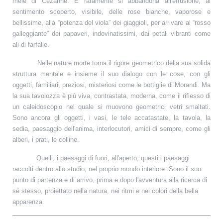
mele di Cézanne. E raramente si abbandona all'effusione, al
sentimento scoperto, visibile, delle rose bianche, vaporose e
bellissime, alla “potenza del viola” dei giaggioli, per arrivare al “rosso
galleggiante” dei papaveri, indovinatissimi, dai petali vibranti come
ali di farfalle.
Nelle nature morte torna il rigore geometrico della sua solida
struttura mentale e insieme il suo dialogo con le cose, con gli
oggetti, familiari, preziosi, misteriosi come le bottiglie di Morandi. Ma
la sua tavolozza è più viva, contrastata, moderna, come il riflesso di
un caleidoscopio nel quale si muovono geometrici vetri smaltati.
Sono ancora gli oggetti, i vasi, le tele accatastate, la tavola, la
sedia, paesaggio dell'anima, interlocutori, amici di sempre, come gli
alberi, i prati, le colline.
Quelli, i paesaggi di fuori, all'aperto, questi i paesaggi
raccolti dentro allo studio, nel proprio mondo interiore. Sono il suo
punto di partenza e di arrivo, prima e dopo l'avventura alla ricerca di
sé stesso, proiettato nella natura, nei ritmi e nei colori della bella
apparenza.