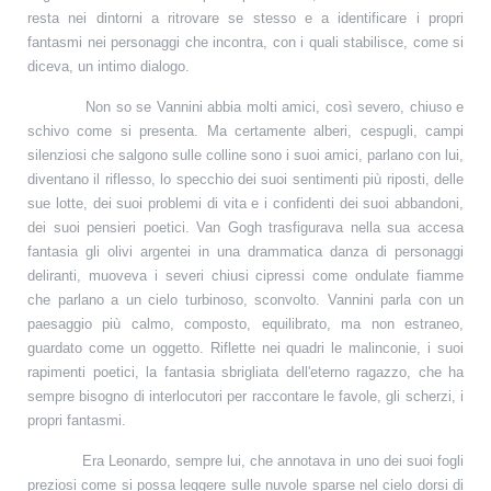
resta nei dintorni a ritrovare se stesso e a identificare i propri
fantasmi nei personaggi che incontra, con i quali stabilisce, come si
diceva, un intimo dialogo.
Non so se Vannini abbia molti amici, così severo, chiuso e
schivo come si presenta. Ma certamente alberi, cespugli, campi
silenziosi che salgono sulle colline sono i suoi amici, parlano con lui,
diventano il riflesso, lo specchio dei suoi sentimenti più riposti, delle
sue lotte, dei suoi problemi di vita e i confidenti dei suoi abbandoni,
dei suoi pensieri poetici. Van Gogh trasfigurava nella sua accesa
fantasia gli olivi argentei in una drammatica danza di personaggi
deliranti, muoveva i severi chiusi cipressi come ondulate fiamme
che parlano a un cielo turbinoso, sconvolto. Vannini parla con un
paesaggio più calmo, composto, equilibrato, ma non estraneo,
guardato come un oggetto. Riflette nei quadri le malinconie, i suoi
rapimenti poetici, la fantasia sbrigliata dell'eterno ragazzo, che ha
sempre bisogno di interlocutori per raccontare le favole, gli scherzi, i
propri fantasmi.
Era Leonardo, sempre lui, che annotava in uno dei suoi fogli
preziosi come si possa leggere sulle nuvole sparse nel cielo dorsi di