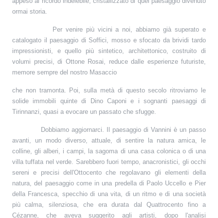
appeso al ricordo indelebile, cristallizzato di quel paesaggio divenuto
ormai storia.
Per venire più vicini a noi, abbiamo già superato e
catalogato il paesaggio di Soffici, mosso e sfocato da brividi tardo
impressionisti, e quello più sintetico, architettonico, costruito di
volumi precisi, di Ottone Rosai, reduce dalle esperienze futuriste,
memore sempre del nostro Masaccio
che non tramonta. Poi, sulla metà di questo secolo ritroviamo le
solide immobili quinte di Dino Caponi e i sognanti paesaggi di
Tirinnanzi, quasi a evocare un passato che sfugge.
Dobbiamo aggiornarci. Il paesaggio di Vannini è un passo
avanti, un modo diverso, attuale, di sentire la natura amica, le
colline, gli alberi, i campi, la sagoma di una casa colonica o di una
villa tuffata nel verde. Sarebbero fuori tempo, anacronistici, gli occhi
sereni e precisi dell'Ottocento che regolavano gli elementi della
natura, del paesaggio come in una predella di Paolo Uccello e Pier
della Francesca, specchio di una vita, di un ritmo e di una società
più calma, silenziosa, che era durata dal Quattrocento fino a
Cézanne, che aveva suggerito agli artisti, dopo l'analisi