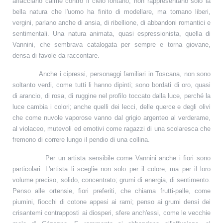
affacciano calme contro il cielo lontano, non rappresentano solo la
bella natura che l'uomo ha finito di modellare, ma tornano liberi,
vergini, parlano anche di ansia, di ribellione, di abbandoni romantici e
sentimentali. Una natura animata, quasi espressionista, quella di
Vannini, che sembrava catalogata per sempre e torna giovane,
densa di favole da raccontare.
Anche i cipressi, personaggi familiari in Toscana, non sono
soltanto verdi, come tutti li hanno dipinti; sono bordati di oro, quasi
di arancio, di rosa, di ruggine nel profilo toccato dalla luce, perché la
luce cambia i colori; anche quelli dei lecci, delle querce e degli olivi
che come nuvole vaporose vanno dal grigio argenteo al verderame,
al violaceo, mutevoli ed emotivi come ragazzi di una scolaresca che
fremono di correre lungo il pendio di una collina.
Per un artista sensibile come Vannini anche i fiori sono
particolari. L'artista li sceglie non solo per il colore, ma per il loro
volume preciso, solido, concentrato; grumi di energia, di sentimento.
Penso alle ortensie, fiori preferiti, che chiama frutti-palle, come
piumini, fiocchi di cotone appesi ai rami; penso ai grumi densi dei
crisantemi contrapposti ai diosperi, sfere anch'essi, come le vecchie