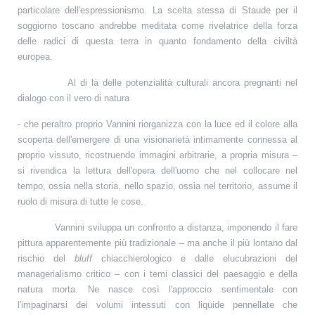
particolare dell'espressionismo. La scelta stessa di Staude per il
soggiorno toscano andrebbe meditata come rivelatrice della forza
delle radici di questa terra in quanto fondamento della civiltà
europea.
Al di là delle potenzialità culturali ancora pregnanti nel
dialogo con il vero di natura
- che peraltro proprio Vannini riorganizza con la luce ed il colore alla
scoperta dell'emergere di una visionarietà intimamente connessa al
proprio vissuto, ricostruendo immagini arbitrarie, a propria misura –
si rivendica la lettura dell'opera dell'uomo che nel collocare nel
tempo, ossia nella storia, nello spazio, ossia nel territorio, assume il
ruolo di misura di tutte le cose.
Vannini sviluppa un confronto a distanza, imponendo il fare
pittura apparentemente più tradizionale – ma anche il più lontano dal
rischio del
bluff
chiacchierologico e dalle elucubrazioni del
managerialismo critico – con i temi classici del paesaggio e della
natura morta. Ne nasce così l'approccio sentimentale con
l'impaginarsi dei volumi intessuti con liquide pennellate che