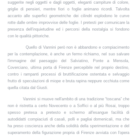
suggerite negli oggetti e dagli oggetti, eleganti campiture di colore,
griglie di pensieri, mentre fiori o foglie animano ricordi. Talvolta
accanto alle superfici geometriche dei cilindri esplodono le curve
rotte dalle ombre improvvise delle foglie. I pretesti per comunicare la
presenza dell'inquietudine ed i percorsi della nostalgia si fondono
con le qualità pittoriche.
Quello di Vannini però non è abbandono e compiacimento
per la contemplazione, è anche un fermo richiamo, nel suo salvare
l'immagine del paesaggio del Salviatino, Ponte a Mensola,
Coverciano, ultima porta di Firenze percepibile nel proprio destino,
contro i rampanti processi di bruttificazione ostentata e selvaggio
frutto di speculazioni di miope e bruta rapina neppure occhiuta come
quella citata dal Giusti.
Vannini si muove nell'ambito di una tradizione “toscana” che
non è ristretta a certo Novecento o a Soffici o al più Rosai, troppo
spesso pretesa a pretesto e schermo all'esangue facilità di
autodidatti compiaciuti di casali, polli e pagliai domenicali, ma che
ha preso coscienza anche della solidità della sperimentazione e del
superamento della figurazione propria di Firenze avviata con l'opera