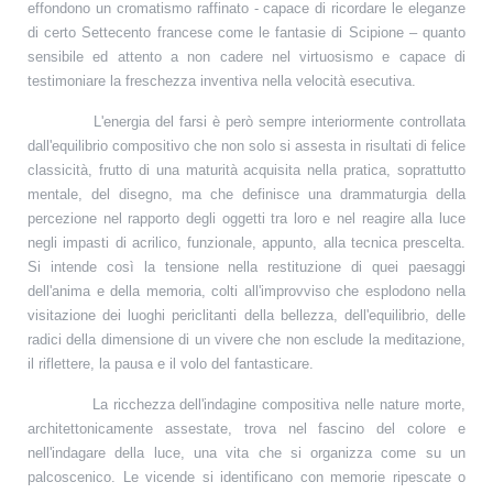
effondono un cromatismo raffinato - capace di ricordare le eleganze
di certo Settecento francese come le fantasie di Scipione – quanto
sensibile ed attento a non cadere nel virtuosismo e capace di
testimoniare la freschezza inventiva nella velocità esecutiva.
L'energia del farsi è però sempre interiormente controllata
dall'equilibrio compositivo che non solo si assesta in risultati di felice
classicità, frutto di una maturità acquisita nella pratica, soprattutto
mentale, del disegno, ma che definisce una drammaturgia della
percezione nel rapporto degli oggetti tra loro e nel reagire alla luce
negli impasti di acrilico, funzionale, appunto, alla tecnica prescelta.
Si intende così la tensione nella restituzione di quei paesaggi
dell'anima e della memoria, colti all'improvviso che esplodono nella
visitazione dei luoghi periclitanti della bellezza, dell'equilibrio, delle
radici della dimensione di un vivere che non esclude la meditazione,
il riflettere, la pausa e il volo del fantasticare.
La ricchezza dell'indagine compositiva nelle nature morte,
architettonicamente assestate, trova nel fascino del colore e
nell'indagare della luce, una vita che si organizza come su un
palcoscenico. Le vicende si identificano con memorie ripescate o