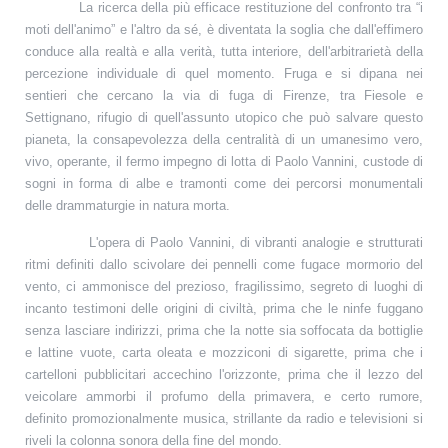
La ricerca della più efficace restituzione del confronto tra “i
moti dell'animo” e l'altro da sé, è diventata la soglia che dall'effimero
conduce alla realtà e alla verità, tutta interiore, dell'arbitrarietà della
percezione individuale di quel momento. Fruga e si dipana nei
sentieri che cercano la via di fuga di Firenze, tra Fiesole e
Settignano, rifugio di quell'assunto utopico che può salvare questo
pianeta, la consapevolezza della centralità di un umanesimo vero,
vivo, operante, il fermo impegno di lotta di Paolo Vannini, custode di
sogni in forma di albe e tramonti come dei percorsi monumentali
delle drammaturgie in natura morta.
L'opera di Paolo Vannini, di vibranti analogie e strutturati
ritmi definiti dallo scivolare dei pennelli come fugace mormorio del
vento, ci ammonisce del prezioso, fragilissimo, segreto di luoghi di
incanto testimoni delle origini di civiltà, prima che le ninfe fuggano
senza lasciare indirizzi, prima che la notte sia soffocata da bottiglie
e lattine vuote, carta oleata e mozziconi di sigarette, prima che i
cartelloni pubblicitari accechino l'orizzonte, prima che il lezzo del
veicolare ammorbi il profumo della primavera, e certo rumore,
definito promozionalmente musica, strillante da radio e televisioni si
riveli la colonna sonora della fine del mondo.