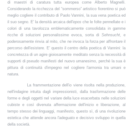
di maestri di caratura tutta europea come Alberto Magnelli.
Considerando la ricchezza del “sommerso” artistico fiorentino si può
meglio cogliere il contributo di Paolo Vannini, la sua vena poetica ed
il suo segno. E' la densità arcaica dell'
epos
che le folte pennellate e i
colori di una tavolozza emblematicamente consolidata in gamme
ricche di soluzioni personalissime evoca, sorta di
Sehnsucht
, e
poderosamente rinvia al mito, che ne invoca la forza per affrontare il
percorso dell'esistere. E' questo il centro della poetica di Vannini: la
concretezza di un agire gioiosamente meditato senza la necessità di
supporti di pseudo manifesti del nuovo umanesimo, perché la sua è
pittura di continuità d'impegno nel cogliere l'armonia tra umani e
natura.
La frammentazione dell'io viene risolta nella produzione,
nell'indagine intuita dagli impressionisti, dalla trasformazione delle
forme e degli oggetti nel variare della luce esacerbata nelle soluzioni
cubiste e così divenuta affermazione dell'inizio e liberazione, al
tempo stesso dei linguaggi, manifesto, questo sì, di una rivoluzione
estetica che attende ancora l'adeguato e decisivo sviluppo in quella
della società.