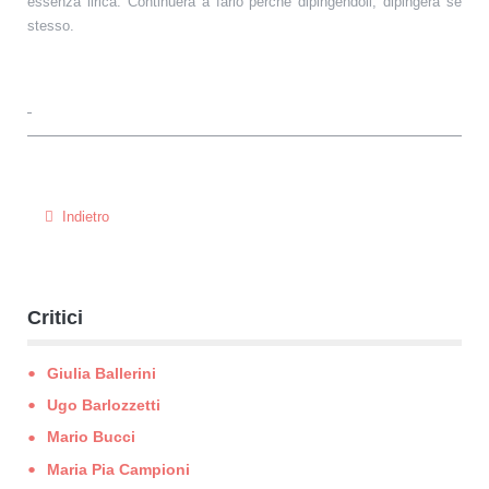
essenza lirica. Continuerà a farlo perché dipingendoli, dipingerà se
stesso.
Indietro
Critici
Giulia Ballerini
Ugo Barlozzetti
Mario Bucci
Maria Pia Campioni