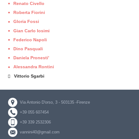
Renato Civello
Roberta Fiorini
Gloria Fossi
Gian Carlo Iosimi
Federico Napoli
Dino Pasquali
Daniela Pronesti'
Alessandra Rontini
Vittorio Sgarbi
Via Antonio D'orso, 3 - 503135 -Firenze
+39 055 607454
+39 339 2532306
vannini40@gmail.com