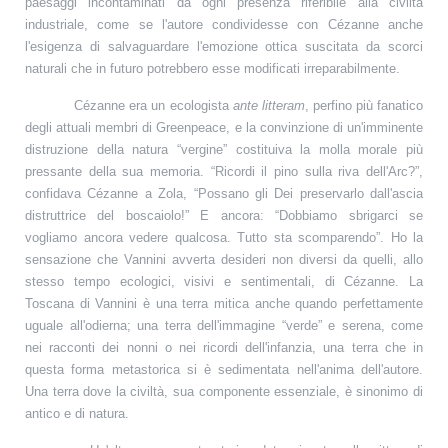
paesaggi incontaminati da ogni presenza riferibile alla civiltà
industriale, come se l'autore condividesse con Cézanne anche
l'esigenza di salvaguardare l'emozione ottica suscitata da scorci
naturali che in futuro potrebbero esse modificati irreparabilmente.
Cézanne era un ecologista
ante litteram
, perfino più fanatico
degli attuali membri di Greenpeace, e la convinzione di un'imminente
distruzione della natura “vergine” costituiva la molla morale più
pressante della sua memoria. “Ricordi il pino sulla riva dell'Arc?”,
confidava Cézanne a Zola, “Possano gli Dei preservarlo dall'ascia
distruttrice del boscaiolo!” E ancora: “Dobbiamo sbrigarci se
vogliamo ancora vedere qualcosa. Tutto sta scomparendo”. Ho la
sensazione che Vannini avverta desideri non diversi da quelli, allo
stesso tempo ecologici, visivi e sentimentali, di Cézanne. La
Toscana di Vannini è una terra mitica anche quando perfettamente
uguale all'odierna; una terra dell'immagine “verde” e serena, come
nei racconti dei nonni o nei ricordi dell'infanzia, una terra che in
questa forma metastorica si è sedimentata nell'anima dell'autore.
Una terra dove la civiltà, sua componente essenziale, è sinonimo di
antico e di natura.