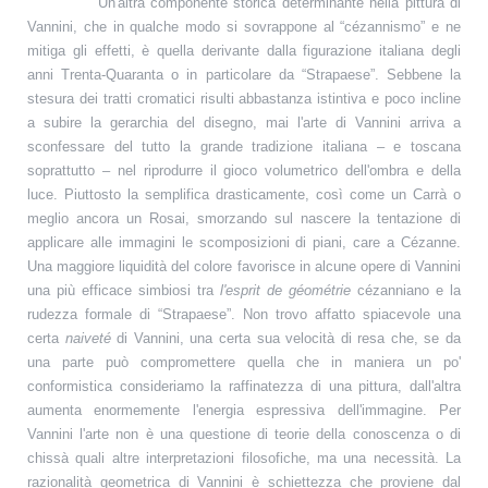
Un'altra componente storica determinante nella pittura di
Vannini, che in qualche modo si sovrappone al “cézannismo” e ne
mitiga gli effetti, è quella derivante dalla figurazione italiana degli
anni Trenta-Quaranta o in particolare da “Strapaese”. Sebbene la
stesura dei tratti cromatici risulti abbastanza istintiva e poco incline
a subire la gerarchia del disegno, mai l'arte di Vannini arriva a
sconfessare del tutto la grande tradizione italiana – e toscana
soprattutto – nel riprodurre il gioco volumetrico dell'ombra e della
luce. Piuttosto la semplifica drasticamente, così come un Carrà o
meglio ancora un Rosai, smorzando sul nascere la tentazione di
applicare alle immagini le scomposizioni di piani, care a Cézanne.
Una maggiore liquidità del colore favorisce in alcune opere di Vannini
una più efficace simbiosi tra
l'esprit de géométrie
cézanniano e la
rudezza formale di “Strapaese”. Non trovo affatto spiacevole una
certa
naiveté
di Vannini, una certa sua velocità di resa che, se da
una parte può compromettere quella che in maniera un po'
conformistica consideriamo la raffinatezza di una pittura, dall'altra
aumenta enormemente l'energia espressiva dell'immagine. Per
Vannini l'arte non è una questione di teorie della conoscenza o di
chissà quali altre interpretazioni filosofiche, ma una necessità. La
razionalità geometrica di Vannini è schiettezza che proviene dal