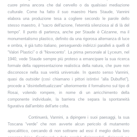
cuore prima ancora che dal cervello o da qualsiasi mediazione
culturale. Come ha fatto il suo maestro Hans Staude, Vannini
elabora una produzione tesa a cogliere secondo le parole dello
stesso maestro, il “sacro dell'azione, l'eternità silenziosa al di là del
tempo”. Il punto di partenza, anche per Staude è Cézanne, ma il
monumentalismo plastico, definito da una rigorosa alternanza di luce
e ombra, è già tutto italiano, perseguendo indirizzi paralleli a quelli di
“Valori Plastici” o di “Novecento”. La prima personale al Lyceum, nel
1940, vede Staude sempre più proteso a emancipare la sua ricerca
formale della rappresentazione realistica della natura, che pure non
disconosce nella sua verità universale. In questo senso Vannini,
quasi da
outsider
(così chiamano i pittori istintivi “alla Dubuffet”),
procede a “disintellettualizzare” ulteriormente il formalismo sul tipo di
Rosai, volendo rompere, in nome di un arricchimento della
componente individuale, la barriera che separa la spontaneità
figurativa dall'ambito dell'arte colta.
Continuerà, Vannini, a dipingere i suoi paesaggi, la sua
Toscana “verde” che non avverte alcun pericolo di mutamento
apocalittico, cercando di non sottrarre ad essi il meglio della loro