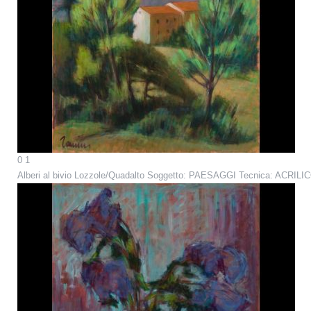
0
1
Alberi al bivio Lozzole/Quadalto
Soggetto: PAESAGGI Tecnica: ACRILIC