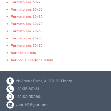
Formato cm. 50x70
Formato cm. 60x50
Formato cm. 60x60
Formato cm. 60x70
Formato cm. 70x50
Formato cm. 70x60
Formato cm. 70x70
Acrilico su tela
Acrilico su cartone telato
Via Antonio D'orso, 3 - 503135 -Firenze
+39 055 607454
+39 339 2532306
vannini40@gmail.com