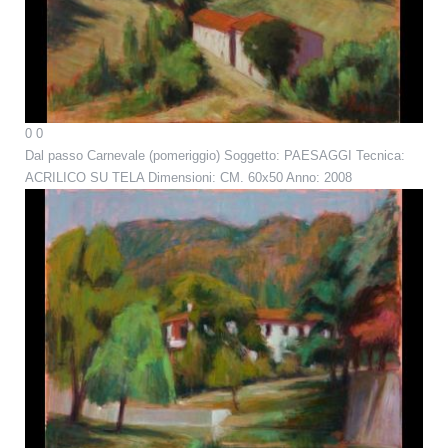
0
0
Dal passo Carnevale (pomeriggio)
Soggetto: PAESAGGI Tecnica:
ACRILICO SU TELA Dimensioni: CM. 60x50 Anno: 2008