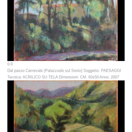
0
0
Dal passo Carnevale (Palazzuolo sul Senio)
Soggetto: PAESAGGI
Tecnica: ACRILICO SU TELA Dimensioni: CM. 60x50 Anno: 2007