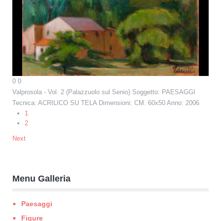
0
0
Valprosola - Vol. 2 (Palazzuolo sul Senio)
Soggetto: PAESAGGI
Tecnica: ACRILICO SU TELA Dimensioni: CM. 60x50 Anno: 2006
1
2
Next
Menu Galleria
Paesaggi
Figure