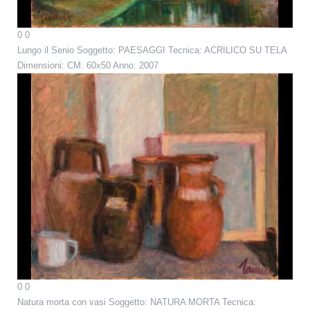
0
0
Lungo il Senio
Soggetto: PAESAGGI Tecnica: ACRILICO SU TELA
Dimensioni: CM. 60x50 Anno: 2007
0
0
Natura morta con vasi
Soggetto: NATURA MORTA Tecnica: