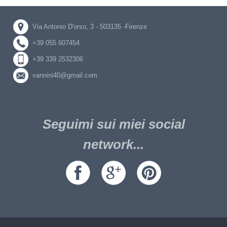
Via Antonio D'orso, 3 - 503135 -Firenze
+39 055 607454
+39 339 2532306
vannini40@gmail.com
Seguimi sui miei social
network...