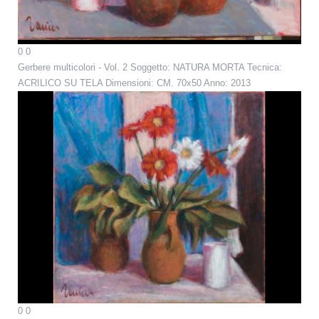
0
0
Gerbere multicolori - Vol. 2
Soggetto: NATURA MORTA Tecnica:
ACRILICO SU TELA Dimensioni: CM. 70x50 Anno: 2013
0
0