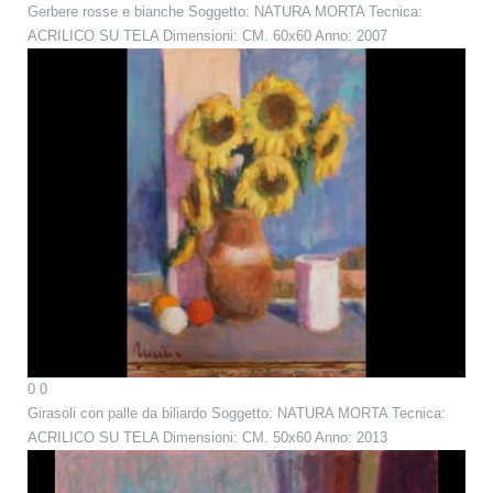
Gerbere rosse e bianche
Soggetto: NATURA MORTA Tecnica:
ACRILICO SU TELA Dimensioni: CM. 60x60 Anno: 2007
0
0
Girasoli con palle da biliardo
Soggetto: NATURA MORTA Tecnica:
ACRILICO SU TELA Dimensioni: CM. 50x60 Anno: 2013