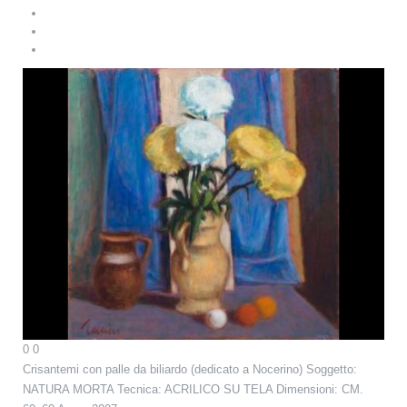
0
0
Crisantemi con palle da biliardo (dedicato a Nocerino)
Soggetto:
NATURA MORTA Tecnica: ACRILICO SU TELA Dimensioni: CM.