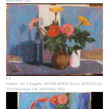
60x60 Anno: 2007
0
0
Gerbere - Vol. 3
Soggetto: NATURA MORTA Tecnica: ACRILICO SU
TELA Dimensioni: CM. 70x50 Anno: 2013